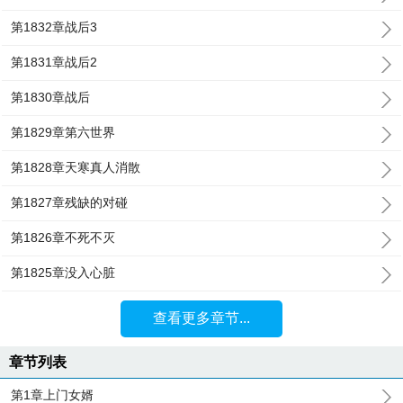
第1832章战后3
第1831章战后2
第1830章战后
第1829章第六世界
第1828章天寒真人消散
第1827章残缺的对碰
第1826章不死不灭
第1825章没入心脏
查看更多章节...
章节列表
第1章上门女婿