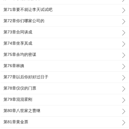
第71章要不就让李天试试吧
第72章你们哪家公司的
第73章合同谈成
第74章坐享其成
第75章余均的密谋
第76章林姨
第77章以后你好好过日子
第78章仪仪的门票
第79章混混霍刚
第80章八世家之曹继
第81章黄金票