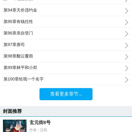
第94章天价违约金
第95章有钱任性
第96章亲自登门
第97章唐司
第98章翻云覆雨
第99章林平和小郑
第100章给我一个名字
查看更多章节...
封面推荐
玄元街8号
作者：汉风