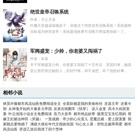
绝世皇帝召唤系统
作者：天之月读
叶魔天穿越成落魄皇子，却激活了绝世皇帝召唤系统！系统最终
目标成为绝世皇帝！系统最强效果可召唤万界猛将协助！三...
军阀盛宠：少帅，你老婆又闯祸了
作者：末喜
关于军阀盛宠少帅，你老婆又闯祸了十五年后，英国归来，她原
是让那些害过她的人，好好忏悔，却不成想，坏了他的好事...
相邻小说
林昊许薇都市风流仙医免费阅读全文
全星际都是我的美食粉丝
灵器主宰
还看今
朝
从神鬼开始的大秦多元帝国
反派在线翻车［快穿］
误入金笼
高冷大叔甜宠
妻
叶尘池瑶小说全文免费阅读
吾乃大皇帝
都市绝品妖孽
腹黑宝宝失忆萌妈
替
嫁王妃被迫种田（穿越）
一宠成婚：帝少的心尖宠儿
恶魔总裁：爱上甜宠妻
我
家顾总要悔婚了
满级大佬在年代文报效祖国
勾心女人香：邪性总裁乖乖爱
都市
风流仙医
穿进乙游后我渣了四个堕神