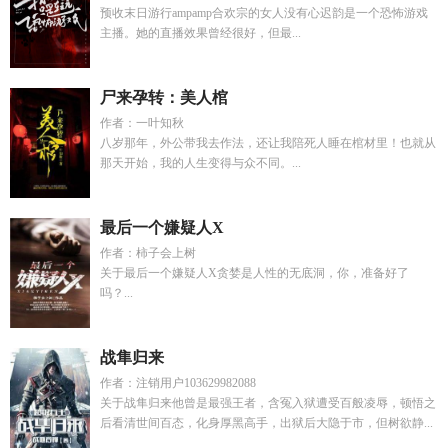
预收末日游行ampamp合欢宗的女人没有心迟韵是一个恐怖游戏
主播。她的直播效果曾经很好，但最...
尸来孕转：美人棺
作者：一叶知秋
八岁那年，外公带我去作法，还让我陪死人睡在棺材里！也就从
那天开始，我的人生变得与众不同。...
最后一个嫌疑人X
作者：柿子会上树
关于最后一个嫌疑人X贪婪是人性的无底洞，你，准备好了
吗？...
战隼归来
作者：注销用户103629982088
关于战隼归来他曾是最强王者，含冤入狱遭受百般凌辱，顿悟之
后看清世间百态，化身厚黑高手，出狱后大隐于市，但树欲静...