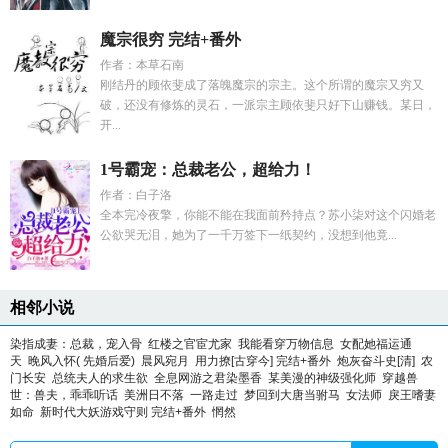
魔宗很穷 完结+番外
作者：本草石南
刚结丹的顾依斐成了落魄魔宗的宗主。这个所谓的魔宗又穷又
破，还没有修炼的灵石，一派宗主顾依斐只好下山赚钱。某日，
开...
1号霸宠：总裁老公，超给力！
作者：白子洛
全本完冷夜擎，你能不能在我面前矜持点？苏小柒对这个闪婚老
公欲哭无泪，她为了一千万签下一纸契约，没想到他竟...
相邻小说
染指成妻：总裁，宠入骨
红楼之官宦尤家
我能看穿万物信息
女配她福运通
天
晚风入怀( 先婚后爱)
晨风宛月
用力撩[古穿今] 完结+番外
炮灰奋斗史[清]
农
门长安
总统夫人的求生欲
全息网游之君染墨香
某美漫的神级强化师
穿越兽
世：兽夫，乖乖听话
美洲日不落
一路走过
梦回到大唐当驸马
女法师
戾王嗜妻
如命
新时代大妖游戏守则 完结+番外
惘然