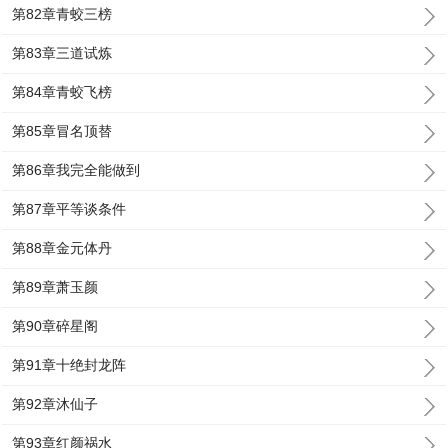
第82章青蛟三榜
第83章三道试炼
第84章青蛟飞榜
第85章冒名顶替
第86章我完全能做到
第87章平等谈条件
第88章金元体丹
第89章萧玉颜
第90章碎星阁
第91章十绝封龙阵
第92章沐仙子
第93章红颜祸水