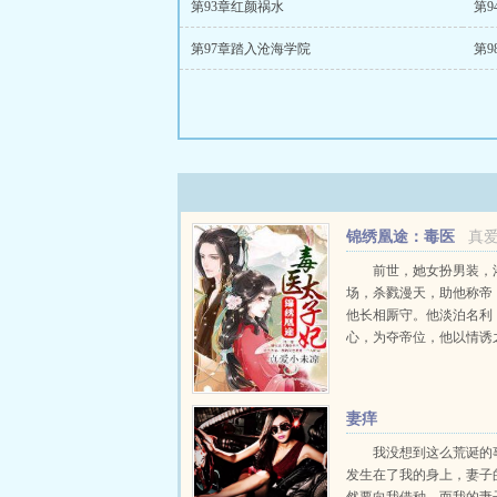
第93章红颜祸水
第
第97章踏入沧海学院
第
锦绣凰途：毒医
真
太子妃
前世，她女扮男装，
场，杀戮漫天，助他称帝
他长相厮守。他淡泊名利
心，为夺帝位，他以情诱
人蛇蝎，恶毒伪善。大局
没了用处，他们联手置她
他们大婚当日，她在血泊
妻痒
咒。含恨而亡，重生回到八年
我没想到这么荒诞的
发生在了我的身上，妻子