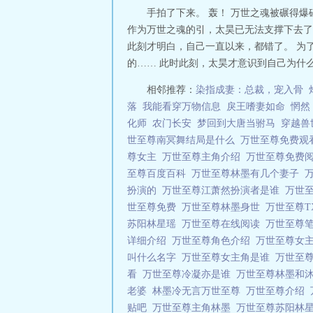
手拍了下来。 轰！ 万世之魂被碾得爆
作为万世之魂的引，太昊已无法支撑下去了
此刻才明白，自己一直以来，都错了。 为
的…… 此时此刻，太昊才意识到自己为什么
相邻推荐：
染指成妻：总裁，宠入骨
落
我能看穿万物信息
戾王嗜妻如命
惘然
化师
农门长安
梦回到大唐当驸马
穿越兽
世至尊南冥舞结局是什么
万世至尊免费观
尊女主
万世至尊主角介绍
万世至尊免费
至尊百度百科
万世至尊林墨有几个妻子
扮演的
万世至尊江萧然扮演者是谁
万世至
世至尊免费
万世至尊林墨身世
万世至尊T
苏阳林星瑶
万世至尊在线阅读
万世至尊
详细介绍
万世至尊角色介绍
万世至尊女
叫什么名字
万世至尊女主角是谁
万世至尊
看
万世至尊冷凝亦是谁
万世至尊林墨和
老婆
林墨冷无言万世至尊
万世至尊介绍
贴吧
万世至尊主角林墨
万世至尊苏阳林