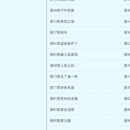
第49章千叶世家
第5
第53章身世之谜
第
第57章剥夺
第5
第61章该谈条件了
第
第65章破入筑基境
第6
第69章人皇之剑
第
第73章见了鬼一样
第
第77章赤炎本源
第7
第81章意外的名额
第8
第85章冒名顶替
第
第89章萧玉颜
第9