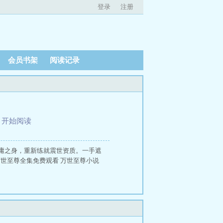
登录
注册
会员书架
阅读记录
、
开始阅读
庸之身，重新练就震世资质。一手遮
万世至尊全集免费观看 万世至尊小说