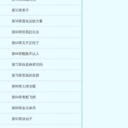
第52章养子
第56章显化法纹力量
第60章给我赶出去
第64章又不正经了
第68章翻脸不认人
第72章你是林师兄吗
第76章里面的东西
第80章人情冷暖
第84章青蛟飞榜
第88章金元体丹
第92章沐仙子