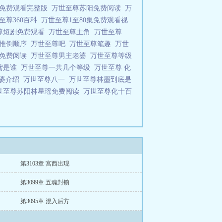
漫免费观看完整版
万世至尊苏阳免费阅读
万
至尊360百科
万世至尊1至80集免费观看视
尊短剧免费观看
万世至尊主角
万世至尊
主推倒顺序
万世至尊吧
万世至尊笔趣
万世
窗免费阅读
万世至尊男主老婆
万世至尊等级
鸢是谁
万世至尊一共几个等级
万世至尊 化
老婆介绍
万世至尊八一
万世至尊林墨到底是
世至尊苏阳林星瑶免费阅读
万世至尊化十百
第3103章 宫西出现
第3099章 五魂封锁
第3095章 混入后方