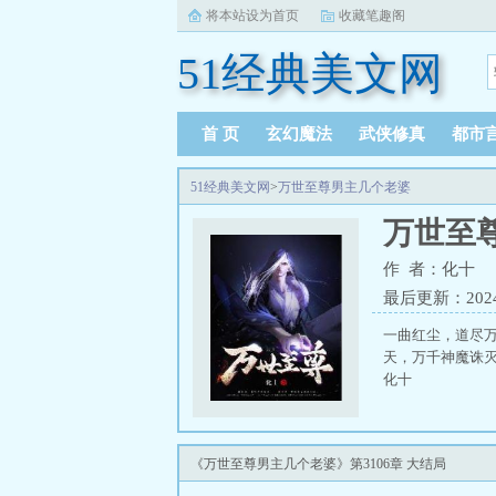
将本站设为首页
收藏笔趣阁
51经典美文网
首 页
玄幻魔法
武侠修真
都市
51经典美文网
>
万世至尊男主几个老婆
万世至
作 者：化十
最后更新：2024-0
一曲红尘，道尽
天，万千神魔诛灭
化十
《万世至尊男主几个老婆》第3106章 大结局