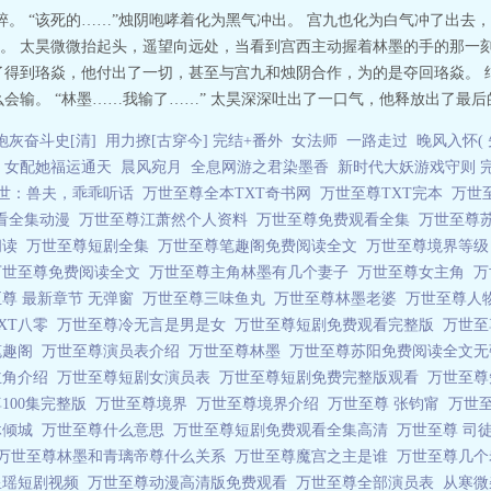
碎。 “该死的……”烛阴咆哮着化为黑气冲出。 宫九也化为白气冲了出
。 太昊微微抬起头，遥望向远处，当看到宫西主动握着林墨的手的那一
了得到珞焱，他付出了一切，甚至与宫九和烛阴合作，为的是夺回珞焱。 
会输。 “林墨……我输了……” 太昊深深吐出了一口气，他释放出了最后的
炮灰奋斗史[清]
用力撩[古穿今] 完结+番外
女法师
一路走过
晚风入怀(
女配她福运通天
晨风宛月
全息网游之君染墨香
新时代大妖游戏守则 
世：兽夫，乖乖听话
万世至尊全本TXT奇书网
万世至尊TXT完本
万世
看全集动漫
万世至尊江萧然个人资料
万世至尊免费观看全集
万世至尊
阅读
万世至尊短剧全集
万世至尊笔趣阁免费阅读全文
万世至尊境界等
万世至尊免费阅读全文
万世至尊主角林墨有几个妻子
万世至尊女主角
万
尊 最新章节 无弹窗
万世至尊三味鱼丸
万世至尊林墨老婆
万世至尊人
XT八零
万世至尊冷无言是男是女
万世至尊短剧免费观看完整版
万世
笔趣阁
万世至尊演员表介绍
万世至尊林墨
万世至尊苏阳免费阅读全文
主角介绍
万世至尊短剧女演员表
万世至尊短剧免费完整版观看
万世至
100集完整版
万世至尊境界
万世至尊境界介绍
万世至尊 张钧甯
万世
沐倾城
万世至尊什么意思
万世至尊短剧免费观看全集高清
万世至尊 司
万世至尊林墨和青璃帝尊什么关系
万世至尊魔宫之主是谁
万世至尊几
星瑶短剧视频
万世至尊动漫高清版免费观看
万世至尊全部演员表
从寒