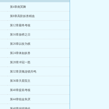
第4章南冥舞
第8章高阶妖兽精血
第12章最终考核
第16章放榜之日
第20章以纹为棋
第24章体如妖兽
第28章冲冠一怒
第32章灵魄连锁共鸣
第36章天星院主
第40章提前考核
第44章锐金朱厌
第48章凶猛绝伦