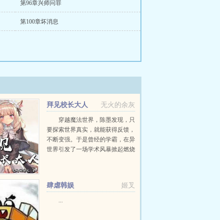
第96章兴师问罪
第100章坏消息
拜见校长大人
无火的余灰
穿越魔法世界，陈墨发现，只
要探索世界真实，就能获得反馈，
不断变强。于是曾经的学霸，在异
世界引发了一场学术风暴掀起燃烧
革命，建立几何高塔，制定元素秩
序发现万物理论！站在讲台之上，
面对质疑，...
肆虐韩娱
姬叉
...