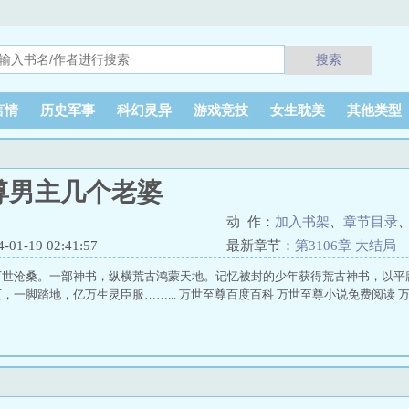
搜索
言情
历史军事
科幻灵异
游戏竞技
女生耽美
其他类型
尊男主几个老婆
动 作：
加入书架
、
章节目录
1-19 02:41:57
最新章节：
第3106章 大结局
万世沧桑。一部神书，纵横荒古鸿蒙天地。记忆被封的少年获得荒古神书，以平
，一脚踏地，亿万生灵臣服……... 万世至尊百度百科 万世至尊小说免费阅读 