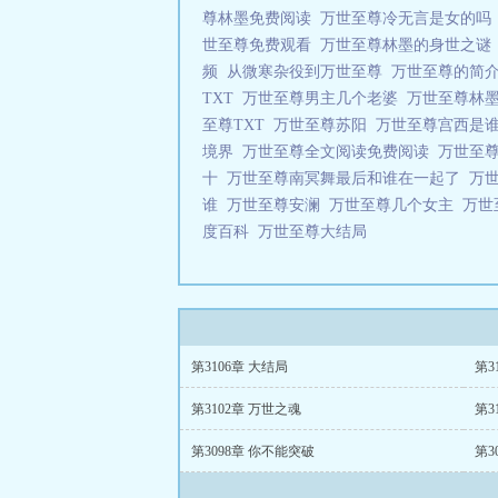
尊林墨免费阅读
万世至尊冷无言是女的
世至尊免费观看
万世至尊林墨的身世之
频
从微寒杂役到万世至尊
万世至尊的简
TXT
万世至尊男主几个老婆
万世至尊林
至尊TXT
万世至尊苏阳
万世至尊宫西是
境界
万世至尊全文阅读免费阅读
万世至
十
万世至尊南冥舞最后和谁在一起了
万
谁
万世至尊安澜
万世至尊几个女主
万世
度百科
万世至尊大结局
第3106章 大结局
第3
第3102章 万世之魂
第3
第3098章 你不能突破
第3