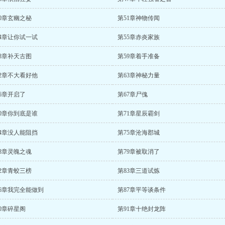
0章玄幽之秘
第51章神物传闻
54章让你试一试
第55章赤炎家族
8章补天古图
第59章着手准备
62章不大看好他
第63章神秘力量
6章开启了
第67章尸傀
70章你到底是谁
第71章星辰霸剑
74章没人能阻挡
第75章沧海郡城
8章灵魄之魂
第79章被取消了
2章青蛟三榜
第83章三道试炼
86章我完全能做到
第87章平等谈条件
0章碎星阁
第91章十绝封龙阵