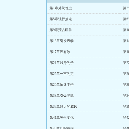
第1章外院蛀虫
第
第5章强行掳走
第
第9章荒古巨兽
第1
第13章引发轰动
第
第17章没有败
第1
第21章以身为子
第2
第25章一言为定
第2
第29章执迷不悟
第
第33章引爆灵脉
第
第37章好大的威风
第
第41章突生变化
第4
第45章四院夺嫡
第4