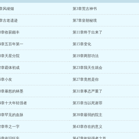
2章风绫烟
第3章荒古神书
6章古老遗迹
第7章皇朝秘境
0章收获颇丰
第11章终于出来了
14章五百年第一
第15章变化
8章天星分院
第19章两部功法
2章霸体初成
第23章我天生就会
6章小友
第27章竟然是你
30章暴怒的林墨
第31章事态严重了
34章十大年轻强者
第35章当以死谢罪
38章罕见的血脉
第39章最弱的院主
2章帝之一字
第43章存在的意义
6章依旧狂妄
第47章年轻强者之首