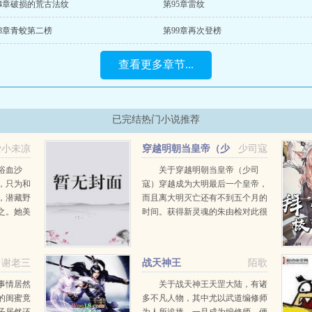
94章破损的荒古法纹
第95章雷纹
98章青蛟第二榜
第99章再次登榜
查看更多章节...
已完结热门小说推荐
爱小未凉
穿越明朝当皇帝（少
少司寇
司寇）
浴血沙
关于穿越明朝当皇帝（少司
，只为和
寇）穿越成为大明最后一个皇帝，
，潜藏野
而且离大明灭亡还有不到五个月的
之。她美
时间。获得新灵魂的朱由检对此很
初定，她
郁闷。只能利用自己对后世历史了
于死地！
解，开始力挽狂澜，扭转时局。...
中立下血
谢老三
战天神王
陌歌
前...
事情居然
关于战天神王天罡大陆，有诸
的闺蜜竟
多不凡人物，其中尤以武道编修师