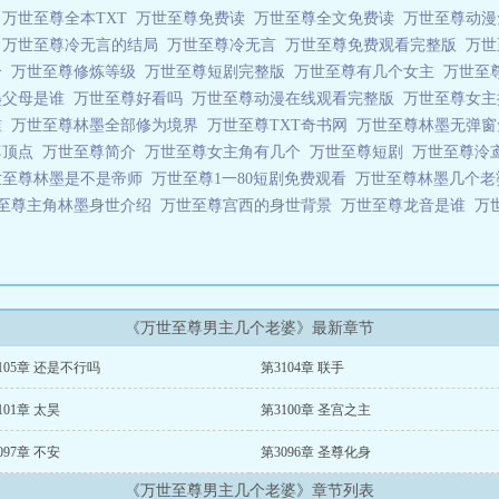
吗
万世至尊全本TXT
万世至尊免费读
万世至尊全文免费读
万世至尊动
谜
万世至尊冷无言的结局
万世至尊冷无言
万世至尊免费观看完整版
万世
介
万世至尊修炼等级
万世至尊短剧完整版
万世至尊有几个女主
万世至
墨父母是谁
万世至尊好看吗
万世至尊动漫在线观看完整版
万世至尊女
谁
万世至尊林墨全部修为境界
万世至尊TXT奇书网
万世至尊林墨无弹
尊顶点
万世至尊简介
万世至尊女主角有几个
万世至尊短剧
万世至尊泠
世至尊林墨是不是帝师
万世至尊1一80短剧免费观看
万世至尊林墨几个
至尊主角林墨身世介绍
万世至尊宫西的身世背景
万世至尊龙音是谁
万
《万世至尊男主几个老婆》最新章节
105章 还是不行吗
第3104章 联手
101章 太昊
第3100章 圣宫之主
097章 不安
第3096章 圣尊化身
《万世至尊男主几个老婆》章节列表