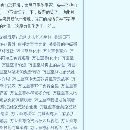
去，他们离开后，太昊已重伤垂死，失去了他们
刻，他不由怔了一下，旋即他笑了，他此时
结果最后他才发现，真正的感情是夺不到手
力量，这股力量化为了一丝...
 先婚后爱)
总统夫人的求生欲
美洲日不
完结+番外
红楼之官宦尤家
某美漫的神级强
至尊等级
万世至尊化十
万世至尊百科
万
苏阳短剧免费观看
万世至尊(化十)
万世至
级
万世至尊动漫
万世至尊男主的身世
万世
世至尊笔趣阁免费阅读
万世至尊江萧然谁
物介绍
万世至尊冷无言的身世背景故事
万
至尊演员表
万世至尊TXT免费全集
万世至尊
无弹窗
万世至尊林墨老婆介绍
万世至尊人物
尊短剧免费高清观看
万世至尊穆凌君饰演者
至尊短剧免费观看全集
万世至尊全集免费观
徒清尘
万世至尊柳尘
万世至尊男主有多少
个老婆
万世至尊免费播放西瓜视频
万世至尊
微杂役到万世至尊
万世至尊在线观看
万世至