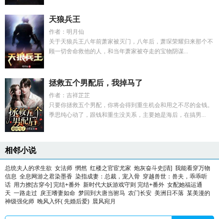
天狼兵王
作者：明月仙
关于天狼兵王八年前萧家被灭门，八年后，萧琛荣耀归来那个不
顾一切舍命救他的人，和当年萧家被夺走的宝物阴谋...
拯救五个男配后，我掉马了
作者：吉祥芷芷
只要你拯救五个男配，你将会得到重生机会和用之不尽的金钱。
季思纯心动了，跟钱和重生没关系，主要她是海后，在搞男...
相邻小说
总统夫人的求生欲
女法师
惘然
红楼之官宦尤家
炮灰奋斗史[清]
我能看穿万物
信息
全息网游之君染墨香
染指成妻：总裁，宠入骨
穿越兽世：兽夫，乖乖听
话
用力撩[古穿今] 完结+番外
新时代大妖游戏守则 完结+番外
女配她福运通
天
一路走过
戾王嗜妻如命
梦回到大唐当驸马
农门长安
美洲日不落
某美漫的
神级强化师
晚风入怀( 先婚后爱)
晨风宛月