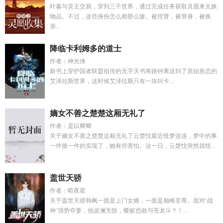
叶蓁与灵主交易，穿到三千世界，通过完成任务获取灵愿来兑换
物品。不过，这些身份怎么都那么惨。被挖肾，被替身，被换
亲...
降临卡利姆多的道士
作者：神光侠
新书上穿护国者联盟祖传的无字天书将路钟离送到了原始形态的
艾泽拉斯世界，这时候艾泽拉斯只有一块叫卡...
嫡女不善之楚楚这厢无礼了
作者：是以卿卿
关于嫡女不善之楚楚这厢无礼了云楚忱最近怪梦连连，梦中的事
一件接一件的实现了，她有些害怕。这一日，云楚忱突然就悟...
盖世天骄
作者：暗夜星
关于盖世天骄韩枫一面是上门女婿，一面是巅峰至尊。面对‘战
神’强势夺妻，他波澜无惊，蝼蚁也敢与苍龙斗？！...