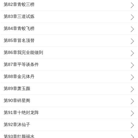
第82章青蛟三榜
第83章三道试炼
第84章青蛟飞榜
第85章冒名顶替
第86章我完全能做到
第87章平等谈条件
第88章金元体丹
第89章萧玉颜
第90章碎星阁
第91章十绝封龙阵
第92章沐仙子
第93章红颜祸水