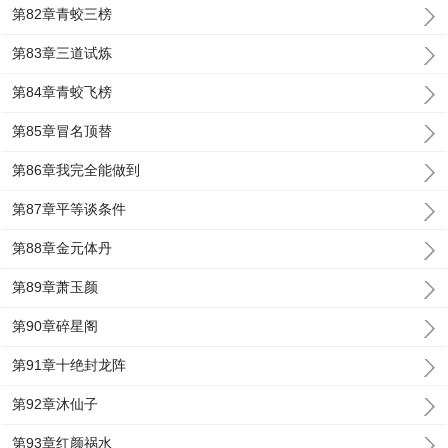
第82章青蛟三榜
第83章三道试炼
第84章青蛟飞榜
第85章冒名顶替
第86章我完全能做到
第87章平等谈条件
第88章金元体丹
第89章萧玉颜
第90章碎星阁
第91章十绝封龙阵
第92章沐仙子
第93章红颜祸水