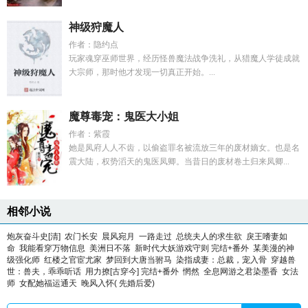
神级狩魔人
作者：隐约点
玩家魂穿巫师世界，经历怪兽魔法战争洗礼，从猎魔人学徒成就
大宗师，那时他才发现一切真正开始。...
魔尊毒宠：鬼医大小姐
作者：紫霞
她是凤府人人不齿，以偷盗罪名被流放三年的废材嫡女。也是名
震大陆，权势滔天的鬼医凤卿。当昔日的废材卷土归来凤卿...
相邻小说
炮灰奋斗史[清]
农门长安
晨风宛月
一路走过
总统夫人的求生欲
戾王嗜妻如
命
我能看穿万物信息
美洲日不落
新时代大妖游戏守则 完结+番外
某美漫的神
级强化师
红楼之官宦尤家
梦回到大唐当驸马
染指成妻：总裁，宠入骨
穿越兽
世：兽夫，乖乖听话
用力撩[古穿今] 完结+番外
惘然
全息网游之君染墨香
女法
师
女配她福运通天
晚风入怀( 先婚后爱)