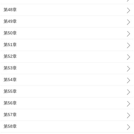
第48章
第49章
第50章
第51章
第52章
第53章
第54章
第55章
第56章
第57章
第58章