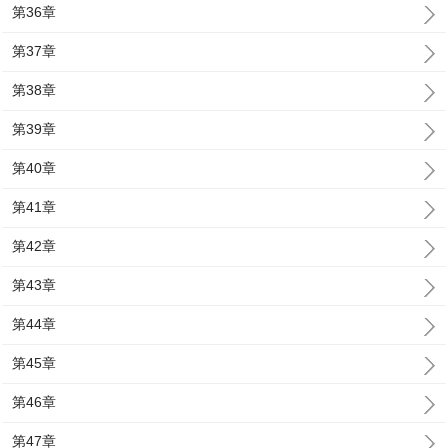
第36章
第37章
第38章
第39章
第40章
第41章
第42章
第43章
第44章
第45章
第46章
第47章