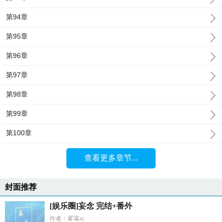
第94章
第95章
第96章
第97章
第98章
第99章
第100章
查看更多章节...
封面推荐
[娱乐圈]妄念 完结+番外
作者：雾霭xi