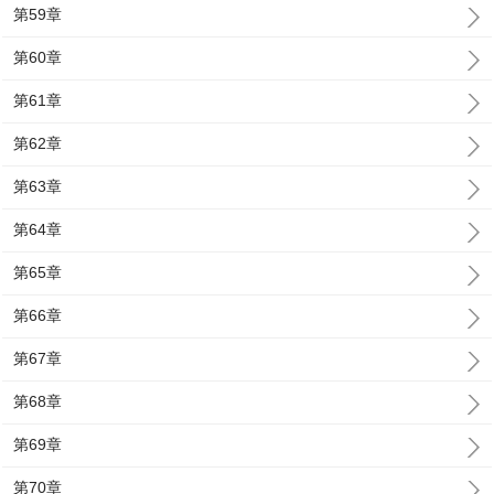
第59章
第60章
第61章
第62章
第63章
第64章
第65章
第66章
第67章
第68章
第69章
第70章