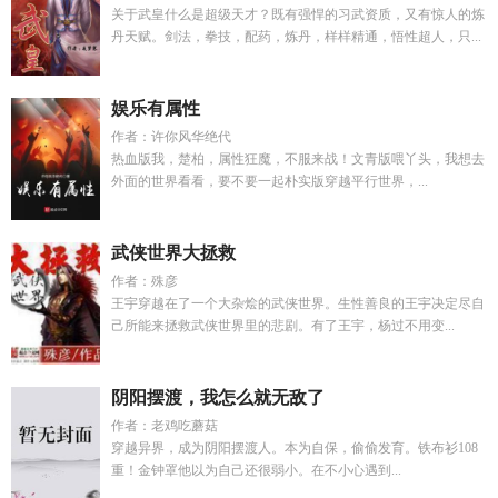
关于武皇什么是超级天才？既有强悍的习武资质，又有惊人的炼
丹天赋。剑法，拳技，配药，炼丹，样样精通，悟性超人，只...
娱乐有属性
作者：许你风华绝代
热血版我，楚柏，属性狂魔，不服来战！文青版喂丫头，我想去
外面的世界看看，要不要一起朴实版穿越平行世界，...
武侠世界大拯救
作者：殊彦
王宇穿越在了一个大杂烩的武侠世界。生性善良的王宇决定尽自
己所能来拯救武侠世界里的悲剧。有了王宇，杨过不用变...
阴阳摆渡，我怎么就无敌了
作者：老鸡吃蘑菇
穿越异界，成为阴阳摆渡人。本为自保，偷偷发育。铁布衫108
重！金钟罩他以为自己还很弱小。在不小心遇到...