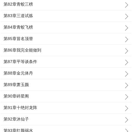
第82章青蛟三榜
第83章三道试炼
第84章青蛟飞榜
第85章冒名顶替
第86章我完全能做到
第87章平等谈条件
第88章金元体丹
第89章萧玉颜
第90章碎星阁
第91章十绝封龙阵
第92章沐仙子
第93章红颜祸水