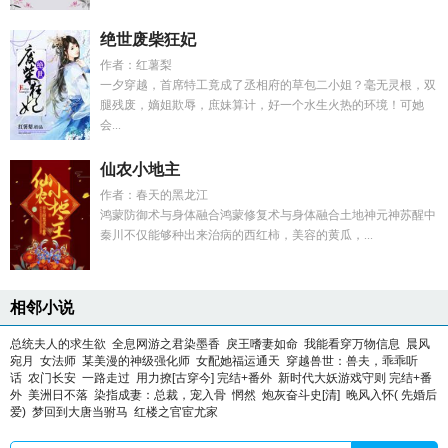
绝世废柴狂妃
作者：红薯梨
一夕穿越，首席特工竟成了丞相府的草包二小姐？毫无灵根，双
腿残废，嫡姐欺辱，庶妹算计，好一个水生火热的环境！可她
会...
仙农小地主
作者：春天的黑龙江
鸿蒙防御术与身体融合鸿蒙修复术与身体融合土地神元神苏醒中
秦川不仅能够种出来治病的西红柿，美容的黄瓜，...
相邻小说
总统夫人的求生欲
全息网游之君染墨香
戾王嗜妻如命
我能看穿万物信息
晨风
宛月
女法师
某美漫的神级强化师
女配她福运通天
穿越兽世：兽夫，乖乖听
话
农门长安
一路走过
用力撩[古穿今] 完结+番外
新时代大妖游戏守则 完结+番
外
美洲日不落
染指成妻：总裁，宠入骨
惘然
炮灰奋斗史[清]
晚风入怀( 先婚后
爱)
梦回到大唐当驸马
红楼之官宦尤家