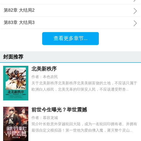
第82章 大结局2
第83章 大结局3
查看更多章节...
封面推荐
北美新秩序
作者：本色农民
关于北美新秩序北美新秩序北美美丽富饶的土地，不应该只属于
欧洲白人移民，北美无辜的印第安人民，不应该遭受野兽...
前世今生曝光？举世震撼
作者：慕容龙城
简介叶长歌意外穿越轮回大陆，成为一名轮回印拥有者。并拥有
最强自定义模拟器！第一世他为爱由佛入魔，屠灭整个灵山...