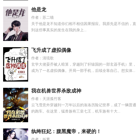
他是龙
作者：苏二喵
关于他是龙不知道你们相不相信因果报应。我原先是不信的，直
到这些事真实的发生在我的身上...
飞升成了虚拟偶像
作者：清琉歌
玄学大佬晏乔被人暗算，穿越到了轩辕国的一部玄器手机）里，
成为了一名虚拟偶像。开局一部手机，后续全靠自己。想实体...
我在机兽世界杀敌成神
作者：天涯孤竹客
云飞雪意外穿越到一万年以后的洛洛历险记世界，成了一辆普通
的跑车。在这里，猛兽族有三皇七王，机车族有十大...
纨绔狂妃：腹黑魔帝，来硬的！
作者：妖萝