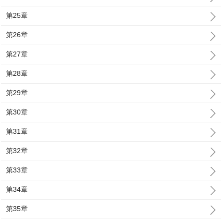
第25章
第26章
第27章
第28章
第29章
第30章
第31章
第32章
第33章
第34章
第35章