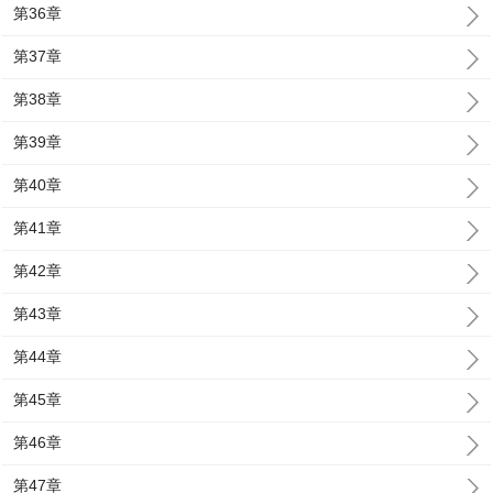
第36章
第37章
第38章
第39章
第40章
第41章
第42章
第43章
第44章
第45章
第46章
第47章