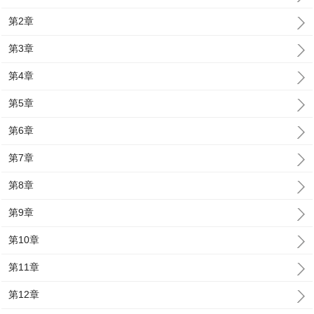
第2章
第3章
第4章
第5章
第6章
第7章
第8章
第9章
第10章
第11章
第12章