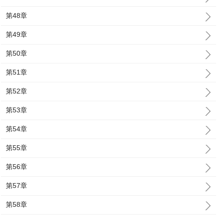
第48章
第49章
第50章
第51章
第52章
第53章
第54章
第55章
第56章
第57章
第58章