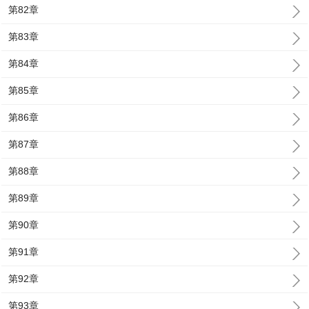
第82章
第83章
第84章
第85章
第86章
第87章
第88章
第89章
第90章
第91章
第92章
第93章