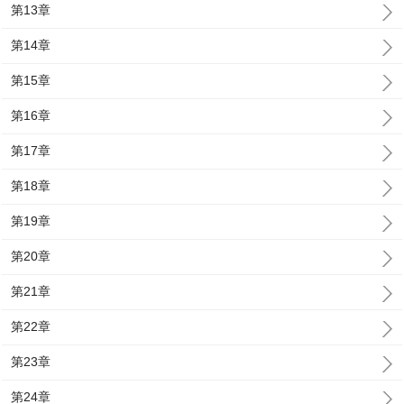
第13章
第14章
第15章
第16章
第17章
第18章
第19章
第20章
第21章
第22章
第23章
第24章