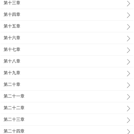
第十三章
第十四章
第十五章
第十六章
第十七章
第十八章
第十九章
第二十章
第二十一章
第二十二章
第二十三章
第二十四章