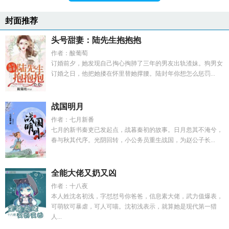
封面推荐
头号甜妻：陆先生抱抱抱
作者：酸葡萄
订婚前夕，她发现自己掏心掏肺了三年的男友出轨渣妹。狗男女
订婚之日，他把她搂在怀里替她撑腰。陆封年你想怎么惩罚...
战国明月
作者：七月新番
七月的新书秦吏已发起点，战暮秦初的故事。日月忽其不淹兮，
春与秋其代序。光阴回转，小公务员重生战国，为赵公子长...
全能大佬又奶又凶
作者：十八夜
本人姓沈名初浅，字怼怼号你爸爸，信息素大佬，武力值爆表，
可萌软可暴虐，可人可喵。沈初浅表示，就算她是现代第一猎
人...