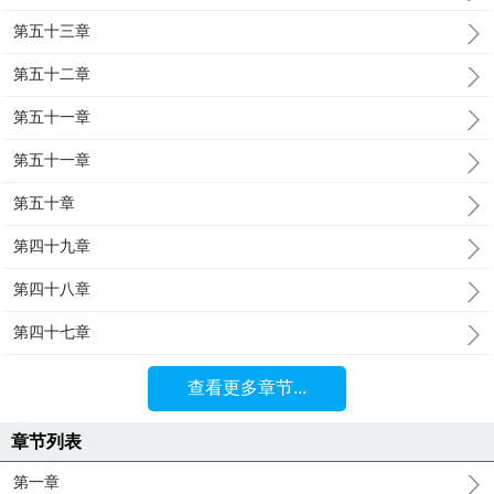
第五十三章
第五十二章
第五十一章
第五十一章
第五十章
第四十九章
第四十八章
第四十七章
查看更多章节...
章节列表
第一章