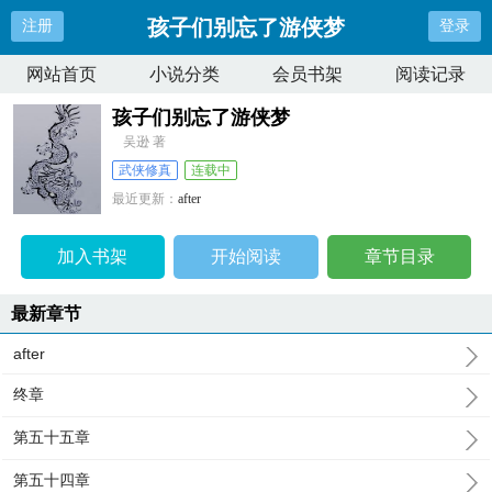
孩子们别忘了游侠梦
注册
登录
网站首页
小说分类
会员书架
阅读记录
孩子们别忘了游侠梦
吴逊 著
武侠修真
连载中
最近更新：
after
更新时间：
2025-11-29 00:58:10
加入书架
开始阅读
章节目录
最新章节
after
终章
第五十五章
第五十四章