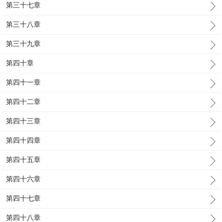
第三十七章
第三十八章
第三十九章
第四十章
第四十一章
第四十二章
第四十三章
第四十四章
第四十五章
第四十六章
第四十七章
第四十八章